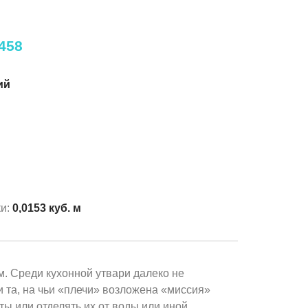
458
ий
ки:
0,0153 куб. м
м. Среди кухонной утвари далеко не
и та, на чьи «плечи» возложена «миссия»
ы или отделять их от воды или иной