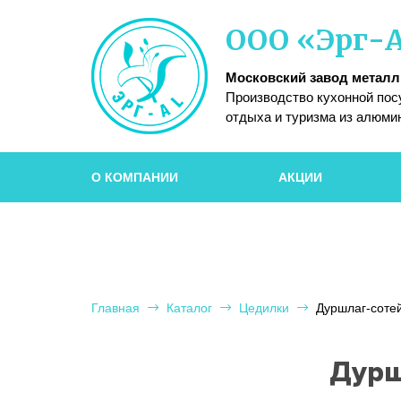
Московский
ООО «Эрг-
завод
металлической
посуды
Московский завод метал
Производство кухонной пос
отдыха и туризма из алюми
О КОМПАНИИ
АКЦИИ
Главная
Каталог
Цедилки
Дуршлаг-сотей
Дурш