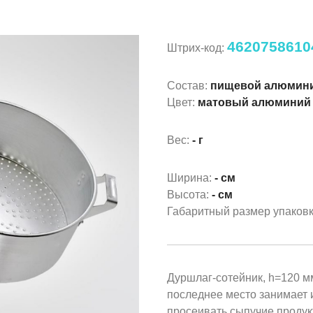
4620758610
Штрих-код:
Состав:
пищевой алюмин
Цвет:
матовый алюминий
Вес:
- г
Ширина:
- см
Высота:
- см
Габаритный размер упаков
Дуршлаг-сотейник, h=120 м
последнее место занимает 
просеивать сыпучие продукт