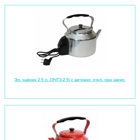
Эл. чайник 2,5 л. (ЭЧТЗ-2,5) с автомат. откл. при закип.