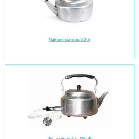
Чайник матовый 2 л
Эл. чайник 4 л. (ЭЧ-4)