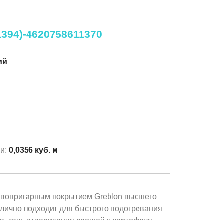
1394)-4620758611370
ий
ки:
0,0356 куб. м
вопригарным покрытием Greblon высшего
Отлично подходит для быстрого подогревания