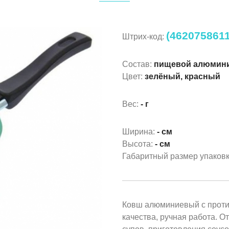
(462075861
Штрих-код:
Состав:
пищевой алюмин
Цвет:
зелёный, красный
Вес:
- г
Ширина:
- см
Высота:
- см
Габаритный размер упаков
Ковш алюминиевый с проти
качества, ручная работа. 