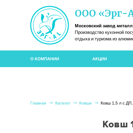
Московский
ООО «Эрг-
завод
металлической
посуды
Московский завод метал
Производство кухонной пос
отдыха и туризма из алюми
О КОМПАНИИ
АКЦИИ
Главная
Каталог
Ковши
Ковш 1,5 л с ДП
Ковш 1