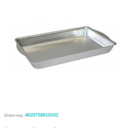
4620758610342
Штрих-код: