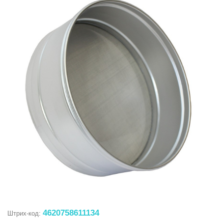
4620758611134
Штрих-код: